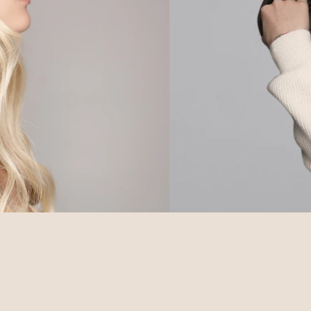
Mick Bengtsson
Ejer